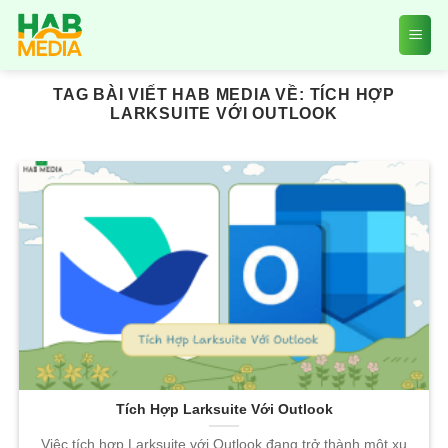
Skip
to
content
TAG BÀI VIẾT HAB MEDIA VỀ:
TÍCH HỢP
LARKSUITE VỚI OUTLOOK
Tích Hợp Larksuite Với Outlook
Việc tích hợp Larksuite với Outlook đang trở thành một xu