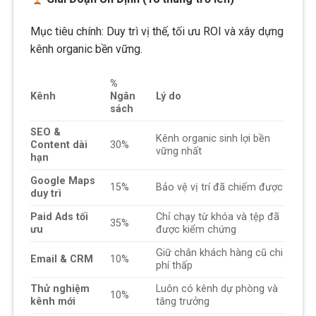
Mục tiêu chính: Duy trì vị thế, tối ưu ROI và xây dựng
kênh organic bền vững.
%
Kênh
Ngân
Lý do
sách
SEO &
Kênh organic sinh lợi bền
Content dài
30%
vững nhất
hạn
Google Maps
15%
Bảo vệ vị trí đã chiếm được
duy trì
Paid Ads tối
Chỉ chạy từ khóa và tệp đã
35%
ưu
được kiểm chứng
Giữ chân khách hàng cũ chi
Email & CRM
10%
phí thấp
Thử nghiệm
Luôn có kênh dự phòng và
10%
kênh mới
tăng trưởng