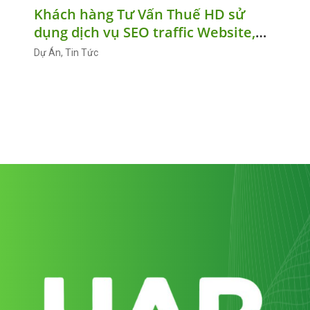
Khách hàng Tư Vấn Thuế HD sử
dụng dịch vụ SEO traffic Website,
SEO Google Map tại HAB Media
Dự Án, Tin Tức