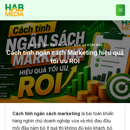
Skip
to
content
TIN TỨC
,
BÀI VIẾT NỔI BẬT
,
ĐỌC GÌ HÔM NAY
Cách tính ngân sách Marketing hiệu quả
tối ưu ROI
Cách tính ngân sách marketing
là bài toán khiến
hàng nghìn chủ doanh nghiệp vừa và nhỏ đau đầu
mỗi đầu năm bỏ ít quá thì không đủ kéo khách, bỏ