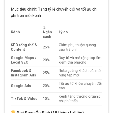
Mục tiêu chính: Tăng tỷ lệ chuyển đổi và tối ưu chi
phí trên mỗi kênh.
%
Kênh
Ngân
Lý do
sách
SEO tổng thể &
Giảm phụ thuộc quảng
25%
Content
cáo trả phí
Google Maps /
Duy trì và mở rộng top tìm
20%
Local SEO
kiếm địa phương
Facebook &
Retargeting khách cũ, mở
25%
Instagram Ads
rộng tệp mới
Tối ưu từ khóa chuyển đổi
Google Ads
20%
cao
Kênh tăng trưởng organic
TikTok & Video
10%
chi phí thấp
Giai Đoạn Ổn Định (18 tháng trở lên)