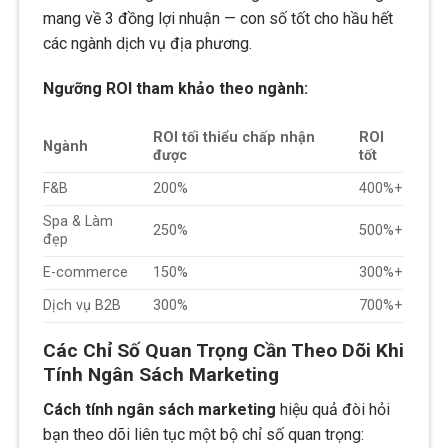
mang về 3 đồng lợi nhuận — con số tốt cho hầu hết
các ngành dịch vụ địa phương.
Ngưỡng ROI tham khảo theo ngành:
ROI tối thiểu chấp nhận
ROI
Ngành
được
tốt
F&B
200%
400%+
Spa & Làm
250%
500%+
đẹp
E-commerce
150%
300%+
Dịch vụ B2B
300%
700%+
Các Chỉ Số Quan Trọng Cần Theo Dõi Khi
Tính Ngân Sách Marketing
Cách tính ngân sách marketing
hiệu quả đòi hỏi
bạn theo dõi liên tục một bộ chỉ số quan trọng: