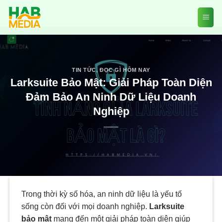
Skip
to
content
TIN TỨC
,
ĐỌC GÌ HÔM NAY
Larksuite Bảo Mật: Giải Pháp Toàn Diện
Đảm Bảo An Ninh Dữ Liệu Doanh
Nghiệp
Trong thời kỳ số hóa, an ninh dữ liệu là yếu tố
sống còn đối với mọi doanh nghiệp.
Larksuite
bảo mật
mang đến một giải pháp toàn diện giúp