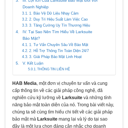
III. Lợi Ích Của Larksuite Bảo Mật Đối Với
Doanh Nghiệp
1. Bảo Vệ Dữ Liệu Nhạy Cảm
2. Duy Trì Hiệu Suất Làm Việc Cao
3. Tăng Cường Uy Tín Thương Hiệu
IV. Tại Sao Nên Tìm Hiểu Về Larksuite
Bảo Mật?
1. Tư Vấn Chuyên Sâu Về Bảo Mật
2. Hỗ Trợ Thông Tin Toàn Diện 24/7
3. Giải Pháp Bảo Mật Linh Hoạt
V. Kết Luận
THÔNG TIN LIÊN HỆ
HAB Media
, một đơn vị chuyên tư vấn và cung
cấp thông tin về các giải pháp công nghệ, đã
nghiên cứu kỹ lưỡng về
Larksuite
và những tính
năng bảo mật toàn diện của nó. Trong bài viết này,
chúng ta sẽ cùng tìm hiểu chi tiết về các giải pháp
bảo mật mà
Larksuite
mang lại và lý do tại sao
đây là một lựa chọn đáng cân nhắc cho doanh