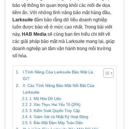
bảo vệ thông tin quan trọng khỏi các mối đe dọa
tiềm ẩn. Với những tính năng bảo mật hàng đầu,
Larksuite
đảm bảo rằng dữ liệu doanh nghiệp
luôn được bảo vệ ở mức cao nhất. Trong bài viết
này,
HAB Media
sẽ cùng bạn tìm hiểu chi tiết về
các giải pháp bảo mật mà Larksuite mang lại, giúp
doanh nghiệp an tâm vận hành trong môi trường
số hóa.
I.Tính Năng Của Larksuite Bảo Mật Là
Gì?
II. Các Tính Năng Bảo Mật Nổi Bật Của
Larksuite
1. Mã Hóa Dữ Liệu
2. Xác Thực Hai Yếu Tố (2FA)
3. Kiểm Soát Quyền Truy Cập
4. Giám Sát và Nhật Ký Hoạt Động
5. Bảo Mật Đám Mây Toàn Diện