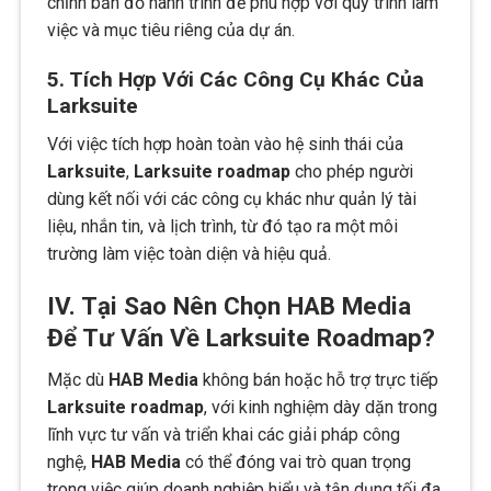
chỉnh bản đồ hành trình để phù hợp với quy trình làm
việc và mục tiêu riêng của dự án.
5. Tích Hợp Với Các Công Cụ Khác Của
Larksuite
Với việc tích hợp hoàn toàn vào hệ sinh thái của
Larksuite
,
Larksuite roadmap
cho phép người
dùng kết nối với các công cụ khác như quản lý tài
liệu, nhắn tin, và lịch trình, từ đó tạo ra một môi
trường làm việc toàn diện và hiệu quả.
IV. Tại Sao Nên Chọn HAB Media
Để Tư Vấn Về Larksuite Roadmap?
Mặc dù
HAB Media
không bán hoặc hỗ trợ trực tiếp
Larksuite roadmap
, với kinh nghiệm dày dặn trong
lĩnh vực tư vấn và triển khai các giải pháp công
nghệ,
HAB Media
có thể đóng vai trò quan trọng
trong việc giúp doanh nghiệp hiểu và tận dụng tối đa