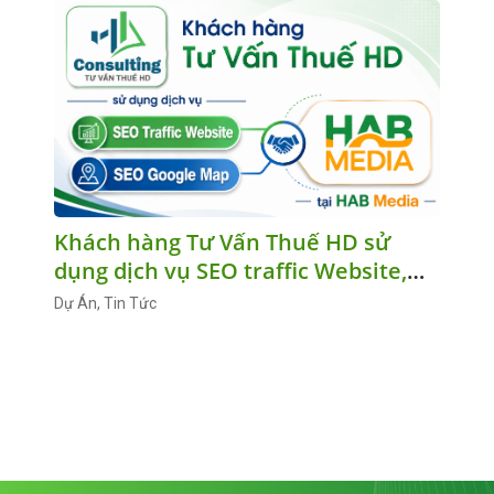
Khách hàng Tư Vấn Thuế HD sử
dụng dịch vụ SEO traffic Website,
SEO Google Map tại HAB Media
Dự Án, Tin Tức