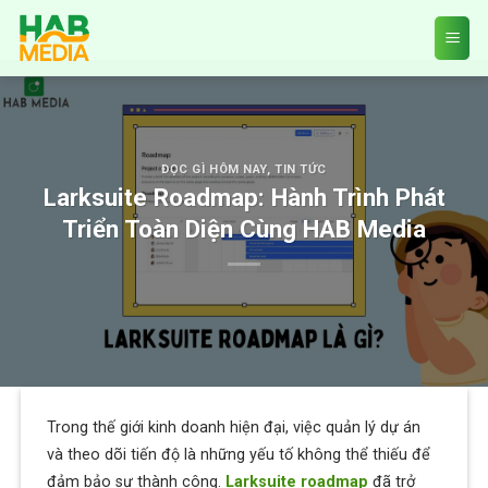
Skip
to
content
ĐỌC GÌ HÔM NAY
,
TIN TỨC
Larksuite Roadmap: Hành Trình Phát
Triển Toàn Diện Cùng HAB Media
Trong thế giới kinh doanh hiện đại, việc quản lý dự án
và theo dõi tiến độ là những yếu tố không thể thiếu để
đảm bảo sự thành công.
Larksuite roadmap
đã trở