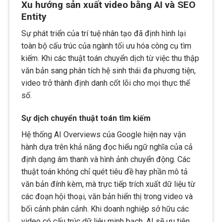
Xu hướng sản xuất video bằng AI và SEO
Entity
Sự phát triển của trí tuệ nhân tạo đã định hình lại
toàn bộ cấu trúc của ngành tối ưu hóa công cụ tìm
kiếm. Khi các thuật toán chuyển dịch từ việc thu thập
văn bản sang phân tích hệ sinh thái đa phương tiện,
video trở thành định danh cốt lõi cho mọi thực thể
số.
Sự dịch chuyển thuật toán tìm kiếm
Hệ thống AI Overviews của Google hiện nay vận
hành dựa trên khả năng đọc hiểu ngữ nghĩa của cả
định dạng âm thanh và hình ảnh chuyển động. Các
thuật toán không chỉ quét tiêu đề hay phần mô tả
văn bản đính kèm, mà trực tiếp trích xuất dữ liệu từ
các đoạn hội thoại, văn bản hiển thị trong video và
bối cảnh phân cảnh. Khi doanh nghiệp sở hữu các
video có cấu trúc dữ liệu minh bạch, AI sẽ ưu tiên