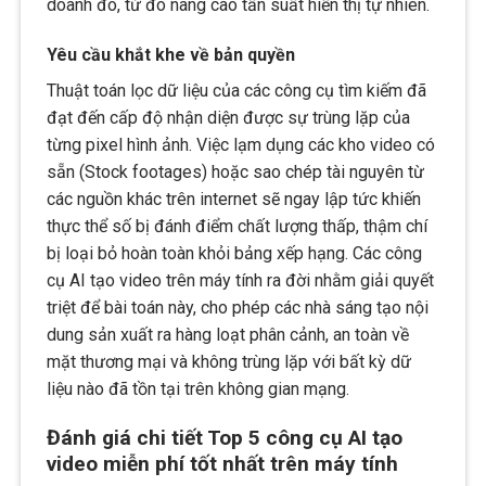
doanh đó, từ đó nâng cao tần suất hiển thị tự nhiên.
Yêu cầu khắt khe về bản quyền
Thuật toán lọc dữ liệu của các công cụ tìm kiếm đã
đạt đến cấp độ nhận diện được sự trùng lặp của
từng pixel hình ảnh. Việc lạm dụng các kho video có
sẵn (Stock footages) hoặc sao chép tài nguyên từ
các nguồn khác trên internet sẽ ngay lập tức khiến
thực thể số bị đánh điểm chất lượng thấp, thậm chí
bị loại bỏ hoàn toàn khỏi bảng xếp hạng. Các công
cụ AI tạo video trên máy tính ra đời nhằm giải quyết
triệt để bài toán này, cho phép các nhà sáng tạo nội
dung sản xuất ra hàng loạt phân cảnh, an toàn về
mặt thương mại và không trùng lặp với bất kỳ dữ
liệu nào đã tồn tại trên không gian mạng.
Đánh giá chi tiết Top 5 công cụ AI tạo
video miễn phí tốt nhất trên máy tính