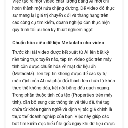
Việc tạo ra một video chất lượng bằng AI mới chỉ
hoàn thành một nửa chặng đường. Để video đó thực
sự mang lại giá trị chuyển đổi và thăng hạng trên
các công cụ tìm kiếm, doanh nghiệp cần thực hiện
quy trình tối ưu hóa kỹ thuật nghiêm ngặt.
Chuẩn hóa siêu dữ liệu Metadata cho video
Trước khi tải video được kết xuất từ AI lên bất kỳ
nền tảng trực tuyến nào, tệp tin video gốc trên máy
tính cần được chuẩn hóa về mặt dữ liệu ẩn
(Metadata). Tên tệp tin không được để các ký tự
mặc định của AI mà phải đổi thành tên chứa từ khóa
thực thể không dấu, kết nối bằng dấu gạch ngang.
Trong phần thuộc tính của tệp (Properties trên máy
tính), cần bổ sung các thông tin về tiêu đề, thẻ tag
chứa từ khóa ngành nghề và định vị tác giả chính là
thực thể doanh nghiệp của bạn. Việc này giúp các
bot tìm kiếm đọc hiểu file gốc ngay khi dữ liệu được