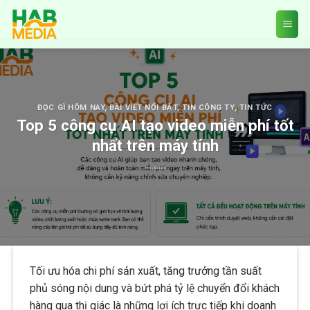
Skip
to
content
ĐỌC GÌ HÔM NAY
,
BÀI VIẾT NỔI BẬT
,
TIN CÔNG TY
,
TIN TỨC
Top 5 công cụ AI tạo video miễn phí tốt
nhất trên máy tính
Tối ưu hóa chi phí sản xuất, tăng trưởng tần suất
phủ sóng nội dung và bứt phá tỷ lệ chuyển đổi khách
hàng qua thị giác là những lợi ích trực tiếp khi doanh